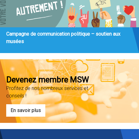
Campagne de communication politique – soutien aux
musées
Devenez membre MSW
Profitez de nos nombreux services et
conseils !
En savoir plus