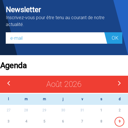
Newsletter
Inscrivez-vous pour être tenu au courant de notre
actualité.
OK
Agenda
Août 2026
l
m
m
j
v
s
d
27
28
29
30
31
1
2
3
4
5
6
7
8
9