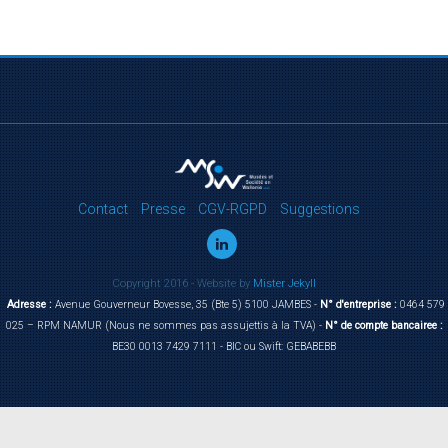
Contact
Presse
CGV-RGPD
Suggestions
Copyright 2016 - Website by
Mister Jekyll
Adresse :
Avenue Gouverneur Bovesse, 35 (Bte 5) 5100 JAMBES -
N° d'entreprise :
0464 579
025 – RPM NAMUR (Nous ne sommes pas assujettis à la TVA) -
N° de compte bancairee :
BE30 0013 7429 7111 - BIC ou Swift: GEBABEBB