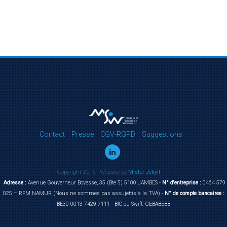
Contact
Presse
CGV-RGPD
Suggestions
Copyright 2016 - Website by
Mister Jekyll
Adresse :
Avenue Gouverneur Bovesse, 35 (Bte 5) 5100 JAMBES -
N° d'entreprise :
0464 579
025 – RPM NAMUR (Nous ne sommes pas assujettis à la TVA) -
N° de compte bancairee :
BE30 0013 7429 7111 - BIC ou Swift: GEBABEBB