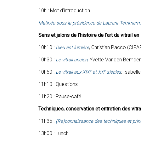
10h : Mot d’introduction
Matinée sous la présidence de Laurent Temmerman
Sens et jalons de l’histoire de l’art du vitrail e
10h10 :
, Christian Pacco (CIPA
Dieu est lumière
10h30 :
, Yvette Vanden Bemden 
Le vitrail ancien
e
e
10h50 :
, Isabell
Le vitrail aux XIX
et XX
siècles
11h10 : Questions
11h20 : Pause-café
Techniques, conservation et entretien des vitr
11h35 :
(Re)connaissance des techniques et princ
13h00 : Lunch