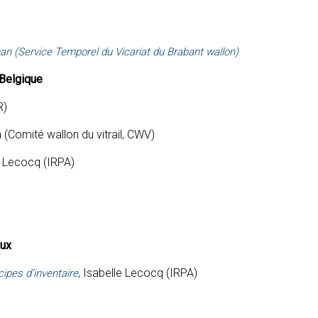
 (Service Temporel du Vicariat du Brabant wallon)
n Belgique
R)
(Comité wallon du vitrail, CWV)
e Lecocq (IRPA)
aux
, Isabelle Lecocq (IRPA)
ipes d’inventaire