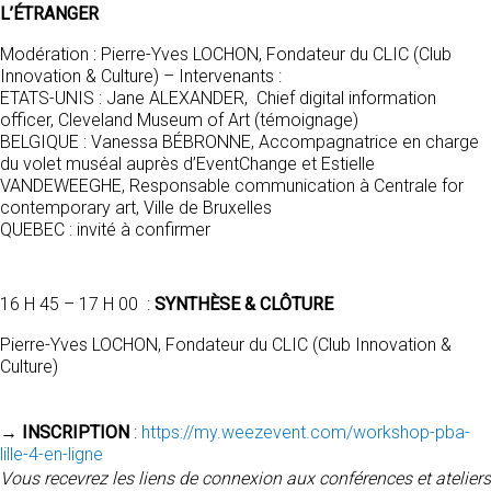
L’ÉTRANGER
Modération : Pierre-Yves LOCHON, Fondateur du CLIC (Club
Innovation & Culture) – Intervenants :
ETATS-UNIS : Jane ALEXANDER, Chief digital information
officer, Cleveland Museum of Art (témoignage)
BELGIQUE : Vanessa BÉBRONNE, Accompagnatrice en charge
du volet muséal auprès d’EventChange et Estielle
VANDEWEEGHE, Responsable communication à Centrale for
contemporary art, Ville de Bruxelles
QUEBEC : invité à confirmer
16 H 45 – 17 H 00 :
SYNTHÈSE & CLÔTURE
Pierre-Yves LOCHON, Fondateur du CLIC (Club Innovation &
Culture)
→
INSCRIPTION
:
https://my.weezevent.com/workshop-pba-
lille-4-en-ligne
Vous recevrez les liens de connexion aux conférences et ateliers