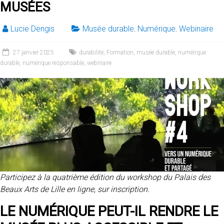
MUSÉES
Lucie Dengis
Musée durable
,
Numérique
,
Webinaire
27 janvier 2025
durabilité
,
Formation
,
musée durable
,
numérique
durable
,
numérique responsable
,
webinaire
Participez à la quatrième édition du workshop du Palais des
Beaux Arts de Lille en ligne, sur inscription.
LE NUMÉRIQUE PEUT-IL RENDRE LE