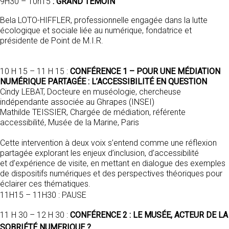
9H30 – 10h15
: GRAND TÉMOIN
Bela LOTO-HIFFLER, professionnelle engagée dans la lutte
écologique et sociale liée au numérique, fondatrice et
présidente de Point de M.I.R.
10 H 15 – 11 H 15 :
CONFÉRENCE 1 – POUR UNE MÉDIATION
NUMÉRIQUE PARTAGÉE : L’ACCESSIBILITÉ EN QUESTION
Cindy LEBAT, Docteure en muséologie, chercheuse
indépendante associée au Ghrapes (INSEI)
Mathilde TEISSIER, Chargée de médiation, référente
accessibilité, Musée de la Marine, Paris
Cette intervention à deux voix s’entend comme une réflexion
partagée explorant les enjeux d’inclusion, d’accessibilité
et d’expérience de visite, en mettant en dialogue des exemples
de dispositifs numériques et des perspectives théoriques pour
éclairer ces thématiques.
11H15 – 11H30 : PAUSE
11 H 30 – 12 H 30 :
CONFÉRENCE 2 : LE MUSÉE, ACTEUR DE LA
SOBRIÉTÉ NUMERIQUE ?