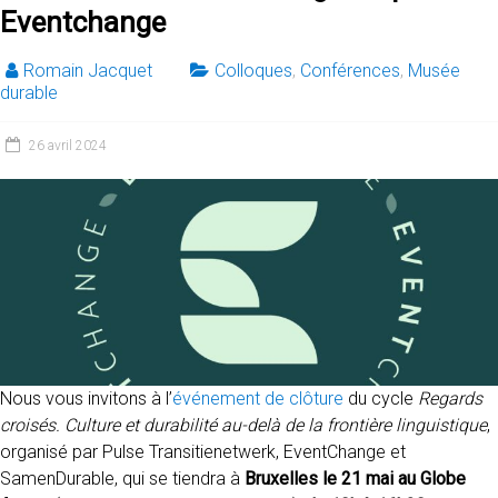
Eventchange
Romain Jacquet
Colloques
,
Conférences
,
Musée
durable
26 avril 2024
Nous vous invitons à l’
événement de clôture
du cycle
Regards
croisés. Culture et durabilité au-delà de la frontière linguistique
,
organisé par Pulse Transitienetwerk, EventChange et
SamenDurable, qui se tiendra à
Bruxelles le 21 mai au Globe