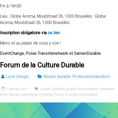
Fin à 16h30
Lieu : Globe Aroma, Moutstraat 26, 1000 Bruxelles : Globe
Aroma, Moutstraat 26, 1000 Bruxelles
Inscription obligatoire via
ce lien
Merci et au plaisir de vous y voir !
EventChange, Pulse Transitienetwerk et SamenDurable
Forum de la Culture Durable
Lucie Dengis
Musée durable
,
Professionnalisation
7 janvier 2026
culturel
,
durabilité
,
durable
,
éco-conception
,
évènement
,
Event Change
,
eventchange
,
Formation
,
forum
,
IA
,
professionnalisation