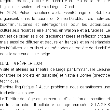
Regards croisés, culture et durabilité au-delà de la frontière
linguistique : visites-ateliers à Liège et Gand
En 2024, Pulse Transitienetwerk, EventChange et Rab.bko
organisent, dans le cadre de SamenDurable, trois activités
bicommunautaires et interrégionales pour les acteur.ice.s
culturel.le.s réparties en Flandres, en Wallonie et à Bruxelles. Le
but est de briser les silos, d’échanger idées et réflexion critique
mais aussi de diffuser et traduire en français et en néerlandais
les initiatives, les outils et les méthodes en matière de durabilité
dans le secteur culturel belge.
LUNDI 19 FÉVRIER 2024
Visite et ateliers au Théâtre de Liège par Emmanuelle Lejeune
(chargée de projets en durabilité) et Nathalie Borlée (directrice
technique).
Barrière linguistique ? Aucun problème, nous garantissons une
traduction sur place.
Le Théâtre de Liège est un exemple d’institution en transition et
en transformation. Il collabore au projet européen S.T.A.G.E.S