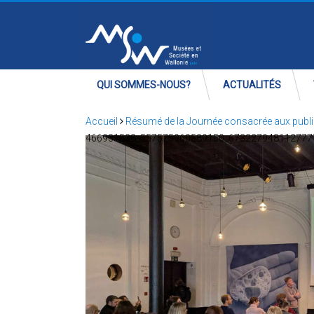
QUI SOMMES-NOUS?
ACTUALITÉS
Accueil
Résumé de la Journée consacrée aux publics
466931538_557575960589150_673227948112777