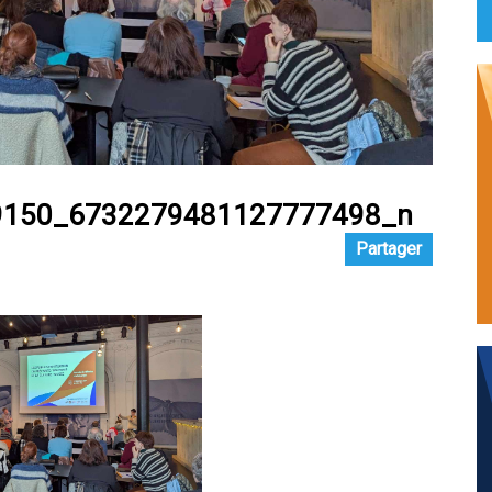
9150_6732279481127777498_n
Partager