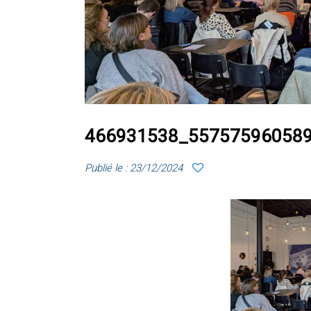
466931538_55757596058
Publié le : 23/12/2024