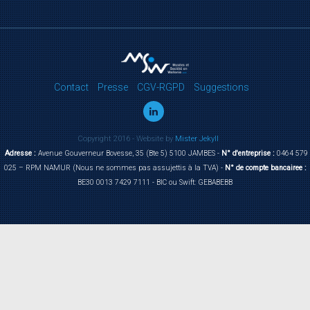
Contact
Presse
CGV-RGPD
Suggestions
Copyright 2016 - Website by
Mister Jekyll
Adresse :
Avenue Gouverneur Bovesse, 35 (Bte 5) 5100 JAMBES -
N° d'entreprise :
0464 579
025 – RPM NAMUR (Nous ne sommes pas assujettis à la TVA) -
N° de compte bancairee :
BE30 0013 7429 7111 - BIC ou Swift: GEBABEBB