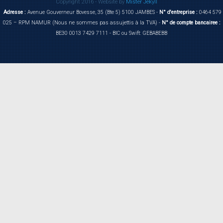
Copyright 2016 - Website by
Mister Jekyll
Adresse :
Avenue Gouverneur Bovesse, 35 (Bte 5) 5100 JAMBES -
N° d'entreprise :
0464 579
025 – RPM NAMUR (Nous ne sommes pas assujettis à la TVA) -
N° de compte bancairee :
BE30 0013 7429 7111 - BIC ou Swift: GEBABEBB