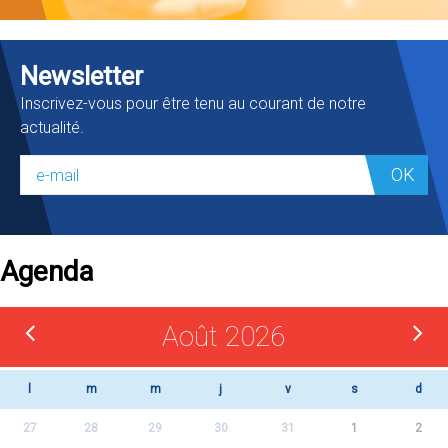
Newsletter
Inscrivez-vous pour être tenu au courant de notre
actualité.
OK
Agenda
Août 2026
l
m
m
j
v
s
d
27
28
29
30
31
1
2