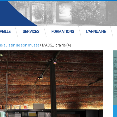
VEILLE
SERVICES
FORMATIONS
L’ANNUAIRE
que au sein de son musée
MACS_librairie (4)