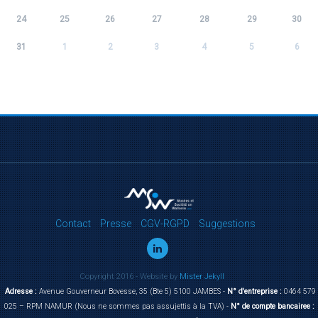
24
25
26
27
28
29
30
31
1
2
3
4
5
6
Contact
Presse
CGV-RGPD
Suggestions
Copyright 2016 - Website by
Mister Jekyll
Adresse :
Avenue Gouverneur Bovesse, 35 (Bte 5) 5100 JAMBES -
N° d'entreprise :
0464 579
025 – RPM NAMUR (Nous ne sommes pas assujettis à la TVA) -
N° de compte bancairee :