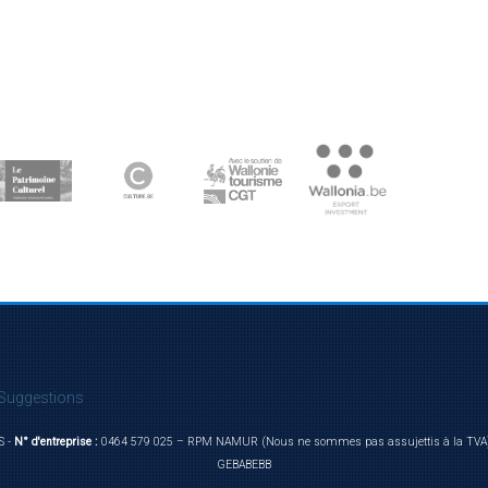
Suggestions
S -
N° d'entreprise :
0464 579 025 – RPM NAMUR (Nous ne sommes pas assujettis à la TVA
GEBABEBB