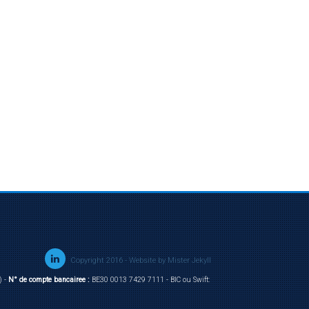
Copyright 2016 - Website by
Mister Jekyll
) -
N° de compte bancairee :
BE30 0013 7429 7111 - BIC ou Swift: