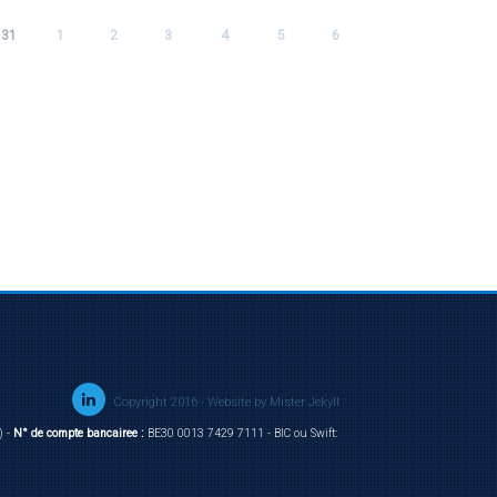
31
1
2
3
4
5
6
Copyright 2016 - Website by
Mister Jekyll
) -
N° de compte bancairee :
BE30 0013 7429 7111 - BIC ou Swift: