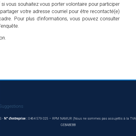
si vous souhaitez vous porter volontaire pour participer
 partager votre adresse courriel pour être recontacté(e)
 cadre. Pour plus d’informations, vous pouvez consulter
l’enquête.
on.
Suggestions
S -
N° d'entreprise :
0464 579 025 – RPM NAMUR (Nous ne sommes pas assujettis à la TVA
GEBABEBB