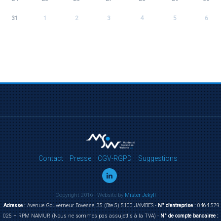
31
1
2
3
4
5
6
Contact
Presse
CGV-RGPD
Suggestions
Copyright 2016 - Website by
Mister Jekyll
Adresse :
Avenue Gouverneur Bovesse, 35 (Bte 5) 5100 JAMBES -
N° d'entreprise :
0464 579
025 – RPM NAMUR (Nous ne sommes pas assujettis à la TVA) -
N° de compte bancairee :