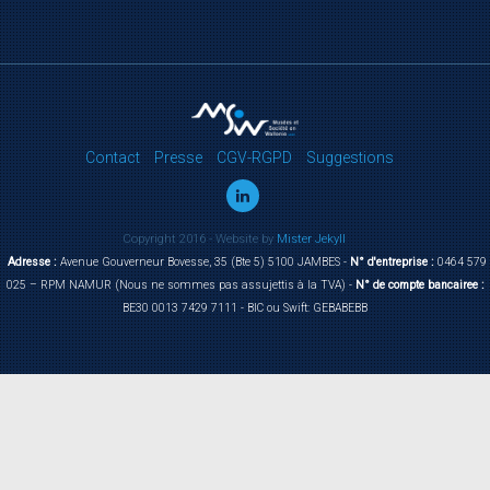
Contact
Presse
CGV-RGPD
Suggestions
Copyright 2016 - Website by
Mister Jekyll
Adresse :
Avenue Gouverneur Bovesse, 35 (Bte 5) 5100 JAMBES -
N° d'entreprise :
0464 579
025 – RPM NAMUR (Nous ne sommes pas assujettis à la TVA) -
N° de compte bancairee :
BE30 0013 7429 7111 - BIC ou Swift: GEBABEBB