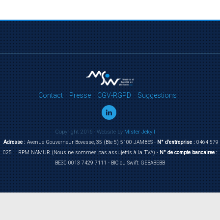
Contact
Presse
CGV-RGPD
Suggestions
Copyright 2016 - Website by
Mister Jekyll
Adresse :
Avenue Gouverneur Bovesse, 35 (Bte 5) 5100 JAMBES -
N° d'entreprise :
0464 579
025 – RPM NAMUR (Nous ne sommes pas assujettis à la TVA) -
N° de compte bancairee :
BE30 0013 7429 7111 - BIC ou Swift: GEBABEBB