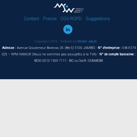
Contact
Presse
CGV-RGPD
Suggestions
Copyright 2016 - Website by
Mister Jekyll
Adresse :
Avenue Gouverneur Bovesse, 35 (Bte 5) 5100 JAMBES -
N° d'entreprise :
0464 579
025 – RPM NAMUR (Nous ne sommes pas assujettis à la TVA) -
N° de compte bancairee :
BE30 0013 7429 7111 - BIC ou Swift: GEBABEBB