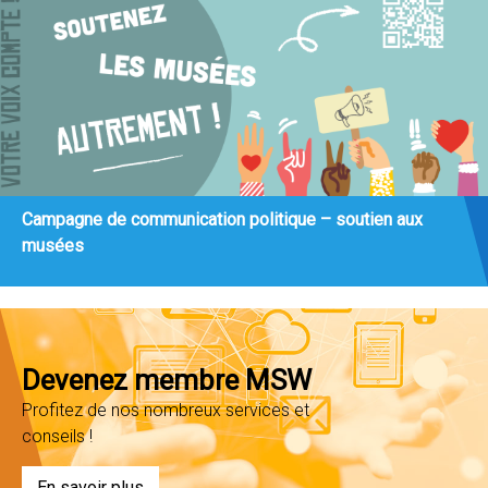
Campagne de communication politique – soutien aux
musées
Devenez membre MSW
Profitez de nos nombreux services et
conseils !
En savoir plus