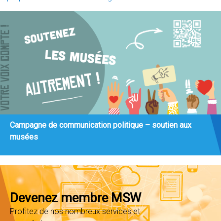
Campagne de communication politique – soutien aux
musées
Devenez membre MSW
Profitez de nos nombreux services et