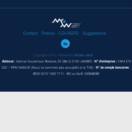
Contact
Presse
CGV-RGPD
Suggestions
Copyright 2016 - Website by
Mister Jekyll
Adresse :
Avenue Gouverneur Bovesse, 35 (Bte 5) 5100 JAMBES -
N° d'entreprise :
0464 579
025 – RPM NAMUR (Nous ne sommes pas assujettis à la TVA) -
N° de compte bancairee :
BE30 0013 7429 7111 - BIC ou Swift: GEBABEBB