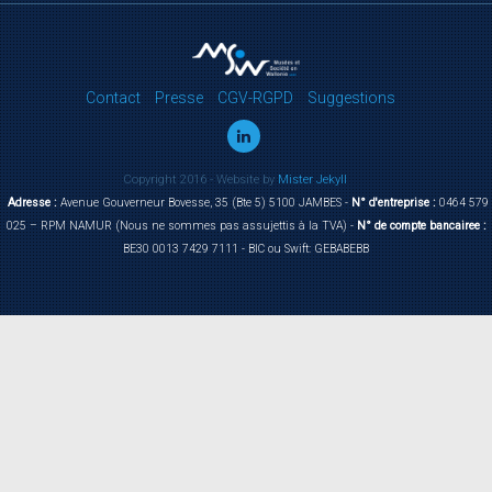
Contact
Presse
CGV-RGPD
Suggestions
Copyright 2016 - Website by
Mister Jekyll
Adresse :
Avenue Gouverneur Bovesse, 35 (Bte 5) 5100 JAMBES -
N° d'entreprise :
0464 579
025 – RPM NAMUR (Nous ne sommes pas assujettis à la TVA) -
N° de compte bancairee :
BE30 0013 7429 7111 - BIC ou Swift: GEBABEBB