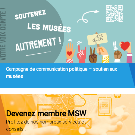
Campagne de communication politique – soutien aux
musées
Devenez membre MSW
Profitez de nos nombreux services et
conseils !