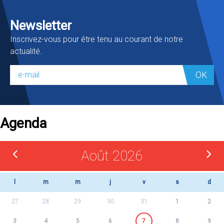
Newsletter
Inscrivez-vous pour être tenu au courant de notre
actualité.
OK
Agenda
Août 2026
l
m
m
j
v
s
d
27
28
29
30
31
1
2
3
4
5
6
7
8
9