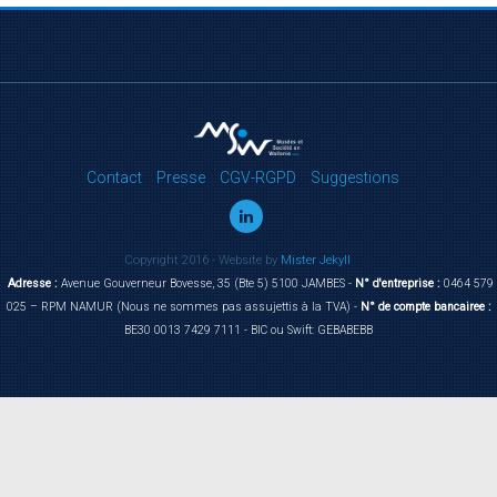
Contact
Presse
CGV-RGPD
Suggestions
Copyright 2016 - Website by
Mister Jekyll
Adresse :
Avenue Gouverneur Bovesse, 35 (Bte 5) 5100 JAMBES -
N° d'entreprise :
0464 579
025 – RPM NAMUR (Nous ne sommes pas assujettis à la TVA) -
N° de compte bancairee :
BE30 0013 7429 7111 - BIC ou Swift: GEBABEBB