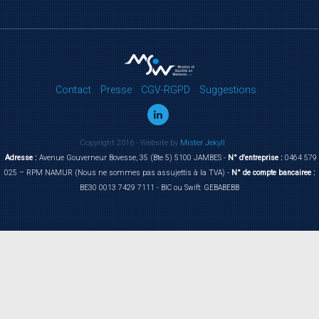
Contact
Presse
CGV-RGPD
Suggestions
Copyright 2016 - Website by
Mister Jekyll
Adresse :
Avenue Gouverneur Bovesse, 35 (Bte 5) 5100 JAMBES -
N° d'entreprise :
0464 579
025 – RPM NAMUR (Nous ne sommes pas assujettis à la TVA) -
N° de compte bancairee :
BE30 0013 7429 7111 - BIC ou Swift: GEBABEBB