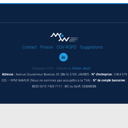
Contact
Presse
CGV-RGPD
Suggestions
Copyright 2016 - Website by
Mister Jekyll
Adresse :
Avenue Gouverneur Bovesse, 35 (Bte 5) 5100 JAMBES -
N° d'entreprise :
0464 579
025 – RPM NAMUR (Nous ne sommes pas assujettis à la TVA) -
N° de compte bancairee :
BE30 0013 7429 7111 - BIC ou Swift: GEBABEBB