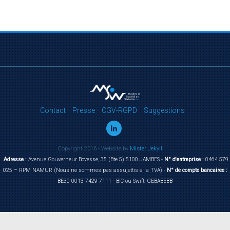
Contact
Presse
CGV-RGPD
Suggestions
Copyright 2016 - Website by
Mister Jekyll
Adresse :
Avenue Gouverneur Bovesse, 35 (Bte 5) 5100 JAMBES -
N° d'entreprise :
0464 579
025 – RPM NAMUR (Nous ne sommes pas assujettis à la TVA) -
N° de compte bancairee :
BE30 0013 7429 7111 - BIC ou Swift: GEBABEBB