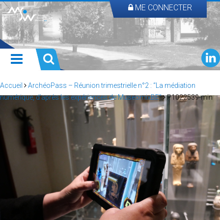
ME CONNECTER
Accueil
ArchéoPass – Réunion trimestrielle n°2 : “La médiation
numérique, d’après les expériences de MuseomixBE”
P1022539-min