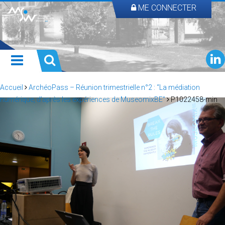
ME CONNECTER
Accueil
ArchéoPass – Réunion trimestrielle n°2 : “La médiation
numérique, d’après les expériences de MuseomixBE”
P1022458-min