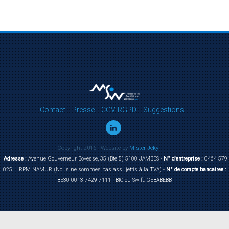
Contact
Presse
CGV-RGPD
Suggestions
Copyright 2016 - Website by
Mister Jekyll
Adresse :
Avenue Gouverneur Bovesse, 35 (Bte 5) 5100 JAMBES -
N° d'entreprise :
0464 579
025 – RPM NAMUR (Nous ne sommes pas assujettis à la TVA) -
N° de compte bancairee :
BE30 0013 7429 7111 - BIC ou Swift: GEBABEBB