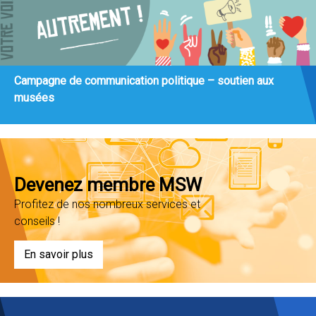
Campagne de communication politique – soutien aux
musées
Devenez membre MSW
Profitez de nos nombreux services et
conseils !
En savoir plus