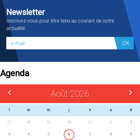
Newsletter
Inscrivez-vous pour être tenu au courant de notre
actualité.
OK
Agenda
Août 2026
l
m
m
j
v
s
d
27
28
29
30
31
1
2
3
4
5
6
7
8
9