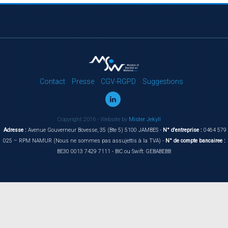
Contact
Presse
CGV-RGPD
Suggestions
Copyright 2016 - Website by
Mister Jekyll
Adresse :
Avenue Gouverneur Bovesse, 35 (Bte 5) 5100 JAMBES -
N° d'entreprise :
0464 579
025 – RPM NAMUR (Nous ne sommes pas assujettis à la TVA) -
N° de compte bancairee :
BE30 0013 7429 7111 - BIC ou Swift: GEBABEBB