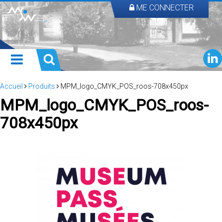
ME CONNECTER
Accueil
Produits
MPM_logo_CMYK_POS_roos-708x450px
MPM_logo_CMYK_POS_roos-
708x450px