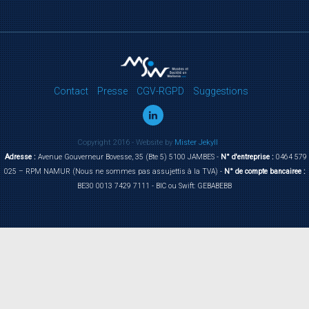
Contact
Presse
CGV-RGPD
Suggestions
Copyright 2016 - Website by
Mister Jekyll
Adresse :
Avenue Gouverneur Bovesse, 35 (Bte 5) 5100 JAMBES -
N° d'entreprise :
0464 579
025 – RPM NAMUR (Nous ne sommes pas assujettis à la TVA) -
N° de compte bancairee :
BE30 0013 7429 7111 - BIC ou Swift: GEBABEBB