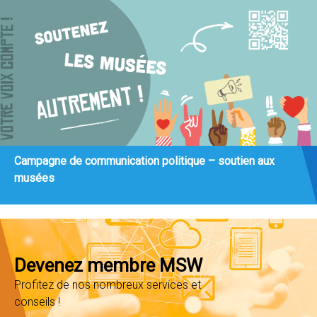
Campagne de communication politique – soutien aux
musées
Devenez membre MSW
Profitez de nos nombreux services et
conseils !