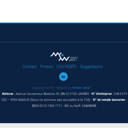
Contact
Presse
CGV-RGPD
Suggestions
Copyright 2016 - Website by
Mister Jekyll
Adresse :
Avenue Gouverneur Bovesse, 35 (Bte 5) 5100 JAMBES -
N° d'entreprise :
0464 579
025 – RPM NAMUR (Nous ne sommes pas assujettis à la TVA) -
N° de compte bancairee :
BE30 0013 7429 7111 - BIC ou Swift: GEBABEBB