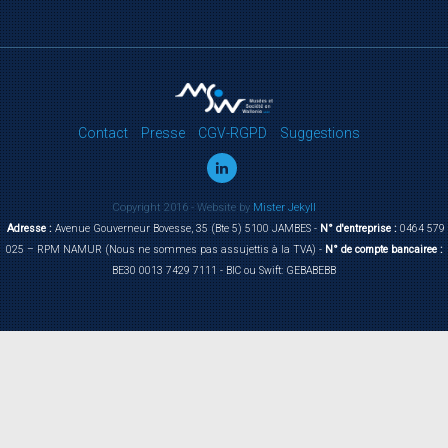
Contact
Presse
CGV-RGPD
Suggestions
Copyright 2016 - Website by
Mister Jekyll
Adresse :
Avenue Gouverneur Bovesse, 35 (Bte 5) 5100 JAMBES -
N° d'entreprise :
0464 579
025 – RPM NAMUR (Nous ne sommes pas assujettis à la TVA) -
N° de compte bancairee :
BE30 0013 7429 7111 - BIC ou Swift: GEBABEBB