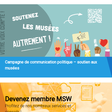
Campagne de communication politique – soutien aux
musées
Devenez membre MSW
Profitez de nos nombreux services et
conseils !