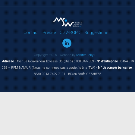
Contact
Presse
CGV-RGPD
Suggestions
Copyright 2016 - Website by
Mister Jekyll
Adresse :
Avenue Gouverneur Bovesse, 35 (Bte 5) 5100 JAMBES -
N° d'entreprise :
0464 579
025 – RPM NAMUR (Nous ne sommes pas assujettis à la TVA) -
N° de compte bancairee :
BE30 0013 7429 7111 - BIC ou Swift: GEBABEBB