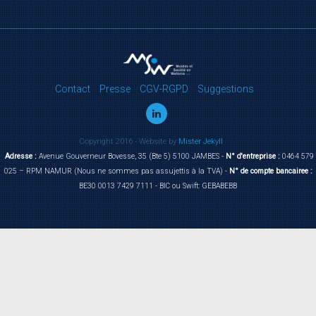
Contact
Presse
CGV-RGPD
Suggestions
Copyright 2016 - Website by
Mister Jekyll
Adresse :
Avenue Gouverneur Bovesse, 35 (Bte 5) 5100 JAMBES -
N° d'entreprise :
0464 579
025 – RPM NAMUR (Nous ne sommes pas assujettis à la TVA) -
N° de compte bancairee :
BE30 0013 7429 7111 - BIC ou Swift: GEBABEBB