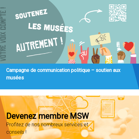
Campagne de communication politique – soutien aux
musées
Devenez membre MSW
Profitez de nos nombreux services et
conseils !