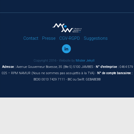
Contact
Presse
CGV-RGPD
Suggestions
Copyright 2016 - Website by
Mister Jekyll
Adresse :
Avenue Gouverneur Bovesse, 35 (Bte 5) 5100 JAMBES -
N° d'entreprise :
0464 579
025 – RPM NAMUR (Nous ne sommes pas assujettis à la TVA) -
N° de compte bancairee :
BE30 0013 7429 7111 - BIC ou Swift: GEBABEBB