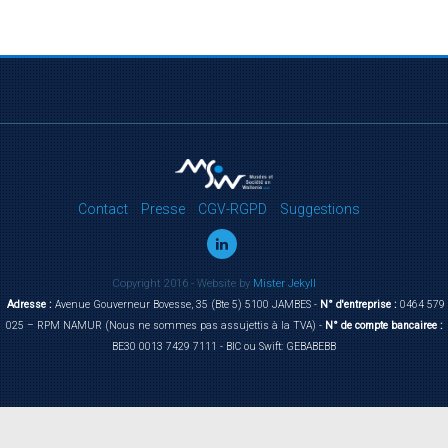
Contact
Presse
CGV-RGPD
Suggestions
Copyright 2016 - Website by
Mister Jekyll
Adresse :
Avenue Gouverneur Bovesse, 35 (Bte 5) 5100 JAMBES -
N° d'entreprise :
0464 579
025 – RPM NAMUR (Nous ne sommes pas assujettis à la TVA) -
N° de compte bancairee :
BE30 0013 7429 7111 - BIC ou Swift: GEBABEBB