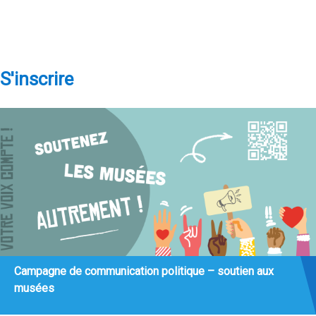
S'inscrire
Campagne de communication politique – soutien aux
musées