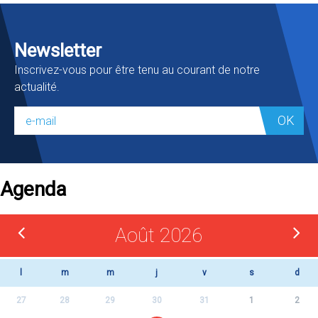
Newsletter
Inscrivez-vous pour être tenu au courant de notre
actualité.
OK
Agenda
Août 2026
l
m
m
j
v
s
d
27
28
29
30
31
1
2