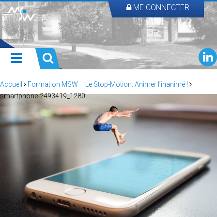
ME CONNECTER
Accueil
Formation MSW – Le Stop-Motion: Animer l’inanimé !
smartphone-2493419_1280