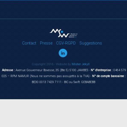
Contact
Presse
CGV-RGPD
Suggestions
Copyright 2016 - Website by
Mister Jekyll
Adresse :
Avenue Gouverneur Bovesse, 35 (Bte 5) 5100 JAMBES -
N° d'entreprise :
0464 579
025 – RPM NAMUR (Nous ne sommes pas assujettis à la TVA) -
N° de compte bancairee :
BE30 0013 7429 7111 - BIC ou Swift: GEBABEBB