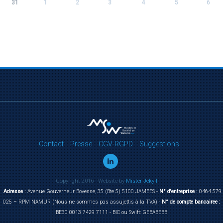
31
1
2
3
4
5
6
Contact
Presse
CGV-RGPD
Suggestions
Copyright 2016 - Website by
Mister Jekyll
Adresse :
Avenue Gouverneur Bovesse, 35 (Bte 5) 5100 JAMBES -
N° d'entreprise :
0464 579
025 – RPM NAMUR (Nous ne sommes pas assujettis à la TVA) -
N° de compte bancairee :
BE30 0013 7429 7111 - BIC ou Swift: GEBABEBB