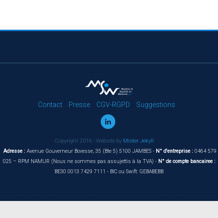
Contact
Presse
CGV-RGPD
Suggestions
Copyright 2016 - Website by
Mister Jekyll
Adresse :
Avenue Gouverneur Bovesse, 35 (Bte 5) 5100 JAMBES -
N° d'entreprise :
0464 579
025 – RPM NAMUR (Nous ne sommes pas assujettis à la TVA) -
N° de compte bancairee :
BE30 0013 7429 7111 - BIC ou Swift: GEBABEBB