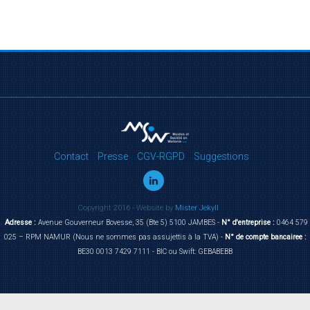
Contact
Presse
CGV-RGPD
Suggestions
Copyright 2016 - Website by
Mister Jekyll
Adresse :
Avenue Gouverneur Bovesse, 35 (Bte 5) 5100 JAMBES -
N° d'entreprise :
0464 579
025 – RPM NAMUR (Nous ne sommes pas assujettis à la TVA) -
N° de compte bancairee :
BE30 0013 7429 7111 - BIC ou Swift: GEBABEBB