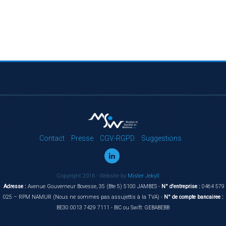
Contact
Presse
CGV-RGPD
Suggestions
Copyright 2016 - Website by
Mister Jekyll
Adresse :
Avenue Gouverneur Bovesse, 35 (Bte 5) 5100 JAMBES -
N° d'entreprise :
0464 579
025 – RPM NAMUR (Nous ne sommes pas assujettis à la TVA) -
N° de compte bancairee :
BE30 0013 7429 7111 - BIC ou Swift: GEBABEBB