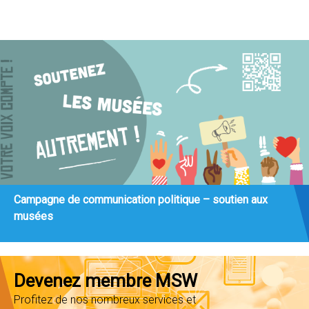
Campagne de communication politique – soutien aux
musées
Devenez membre MSW
Profitez de nos nombreux services et