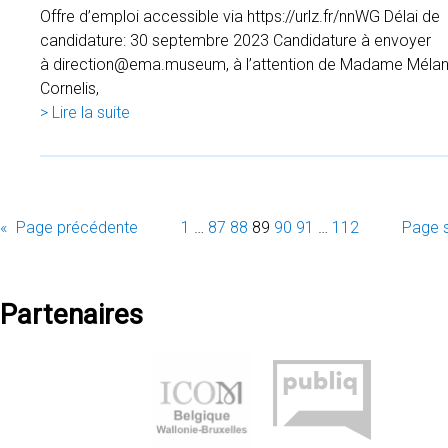
Offre d’emploi accessible via https://urlz.fr/nnWG Délai de
candidature: 30 septembre 2023 Candidature à envoyer
à direction@ema.museum, à l’attention de Madame Mélan
Cornelis,
> Lire la suite
«
Page précédente
1
…
87
88
89
90
91
…
112
Page s
Partenaires