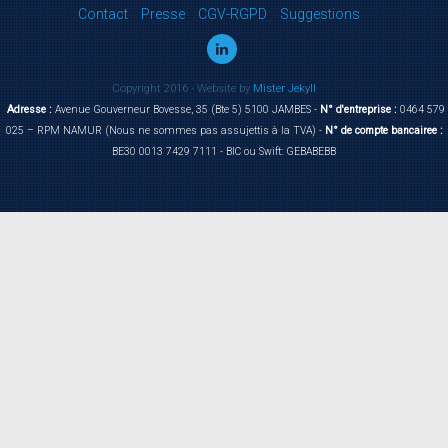
Contact
Presse
CGV-RGPD
Suggestions
Copyright 2016 - Website by
Mister Jekyll
Adresse :
Avenue Gouverneur Bovesse, 35 (Bte 5) 5100 JAMBES -
N° d'entreprise :
0464 579
025 – RPM NAMUR (Nous ne sommes pas assujettis à la TVA) -
N° de compte bancairee :
BE30 0013 7429 7111 - BIC ou Swift: GEBABEBB