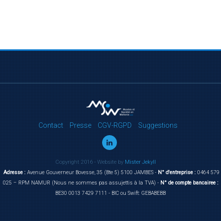
Contact
Presse
CGV-RGPD
Suggestions
Copyright 2016 - Website by
Mister Jekyll
Adresse :
Avenue Gouverneur Bovesse, 35 (Bte 5) 5100 JAMBES -
N° d'entreprise :
0464 579
025 – RPM NAMUR (Nous ne sommes pas assujettis à la TVA) -
N° de compte bancairee :
BE30 0013 7429 7111 - BIC ou Swift: GEBABEBB