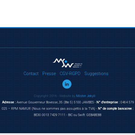
Contact
Presse
CGV-RGPD
Suggestions
Copyright 2016 - Website by
Mister Jekyll
Adresse :
Avenue Gouverneur Bovesse, 35 (Bte 5) 5100 JAMBES -
N° d'entreprise :
0464 579
025 – RPM NAMUR (Nous ne sommes pas assujettis à la TVA) -
N° de compte bancairee :
BE30 0013 7429 7111 - BIC ou Swift: GEBABEBB