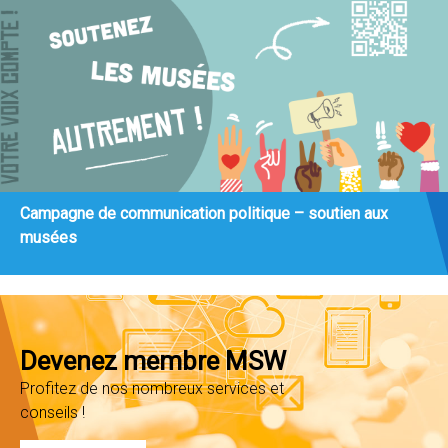
Campagne de communication politique – soutien aux
musées
Devenez membre MSW
Profitez de nos nombreux services et
conseils !