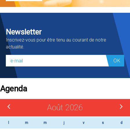
Newsletter
Inscrivez-vous pour être tenu au courant de notre
actualité.
OK
Agenda
Août 2026
l
m
m
j
v
s
d