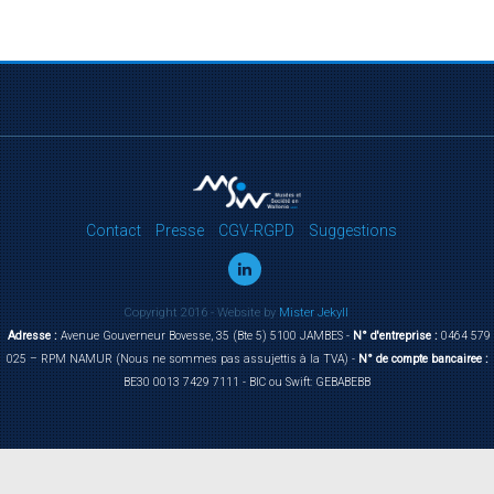
Contact
Presse
CGV-RGPD
Suggestions
Copyright 2016 - Website by
Mister Jekyll
Adresse :
Avenue Gouverneur Bovesse, 35 (Bte 5) 5100 JAMBES -
N° d'entreprise :
0464 579
025 – RPM NAMUR (Nous ne sommes pas assujettis à la TVA) -
N° de compte bancairee :
BE30 0013 7429 7111 - BIC ou Swift: GEBABEBB