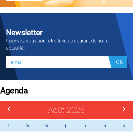
Newsletter
Inscrivez-vous pour être tenu au courant de notre
actualité.
OK
Agenda
Août 2026
l
m
m
j
v
s
d