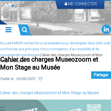
ME CONNECTER
Accueil
MSW recherche un prestataire pour développer deux sites web
conformes aux principes d’éco-conception, d’accessibilité et de
souveraineté numérique
Cahier des charges Museozoom et Mon
Cahier des charges Museozoom et
Stage au Musée
Mon Stage au Musée
Partager
Publié le : 05/08/2025
Cahier des charges Museozoom et Mon Stage au Musée