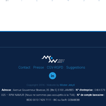
31
1
2
3
4
5
6
Contact
Presse
CGV-RGPD
Suggestions
Copyright 2016 - Website by
Mister Jekyll
Adresse :
Avenue Gouverneur Bovesse, 35 (Bte 5) 5100 JAMBES -
N° d'entreprise :
0464 579
025 – RPM NAMUR (Nous ne sommes pas assujettis à la TVA) -
N° de compte bancairee :
BE30 0013 7429 7111 - BIC ou Swift: GEBABEBB